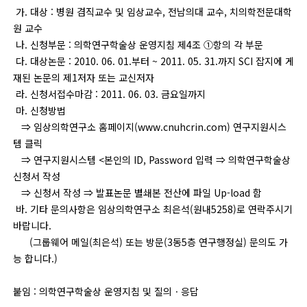
가. 대상 : 병원 겸직교수 및 임상교수, 전남의대 교수, 치의학전문대학
원 교수
나. 신청부문 : 의학연구학술상 운영지침 제4조 ①항의 각 부문
다. 대상논문 : 2010. 06. 01.부터 ~ 2011. 05. 31.까지 SCI 잡지에 게
재된 논문의 제1저자 또는 교신저자
라. 신청서접수마감 : 2011. 06. 03. 금요일까지
마. 신청방법
⇒ 임상의학연구소 홈페이지(
www.cnuhcrin.com
) 연구지원시스
템 클릭
⇒
연구지원시스템 <본인의 ID, Password 입력
⇒
의학연구학술상
신청서 작성
⇒
신청서 작성
⇒
발표논문 별쇄본 전산에 파일 Up-load 함
바. 기타 문의사항은 임상의학연구소 최은석(원내5258)로 연락주시기
바랍니다.
(그룹웨어 메일(최은석) 또는 방문(3동5층 연구행정실) 문의도 가
능 합니다.)
붙임 : 의학연구학술상 운영지침 및
질의ㆍ응답