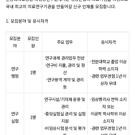
국내 최고의 의료연구기관을 만들어갈 신규 인재를 모집합니다.
1. 모집분야 및 응시자격
모집분
모집인
주요 업무
응시자격
야
원
연구과제 관리업무 전반
-전문대학교 졸업 이상
-연구비 지출, 관리 및 정
연구
학력 소지자
1명
산
행정
-관련 업무경험 1년 이
-연구용역 계약 및 관리
상자 우대
등
연구시설/기자재 운용 및
-임상병리사 면허 소지
관리
자 또는
연구
-중앙실험실 관리 및 실험
이공학 학사학위 이상
1명
실험
지원
소지자
-비임상시험 분석 및 평가
-관련 업무경험 1년 이