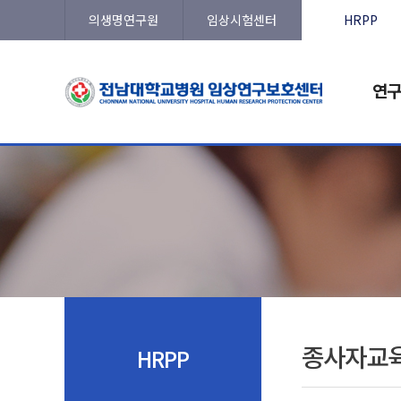
의생명연구원
임상시험센터
HRPP
연구
종사자교
HRPP