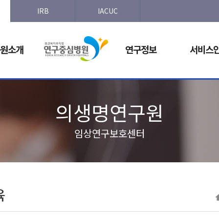
IRB
IACUC
원소개
연구정보
서비스
의생명연구원
임상연구보호센터
육